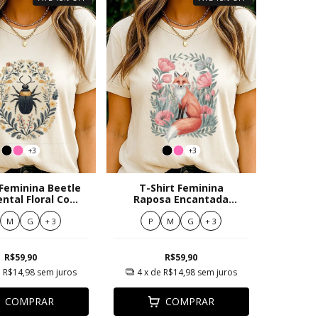
+3
+3
 Feminina Beetle
T-Shirt Feminina
ntal Floral Com
Raposa Encantada
mpa Elegante
Entre Flores Rosa e
Verdes
M
G
+ 3
P
M
G
+ 3
R$59,90
R$59,90
e
R$14,98
sem juros
4
x de
R$14,98
sem juros
COMPRAR
COMPRAR