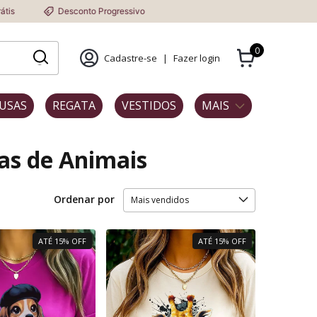
nto Progressivo
0
Cadastre-se
|
Fazer login
USAS
REGATA
VESTIDOS
MAIS
as de Animais
Ordenar por
ATÉ 15% OFF
ATÉ 15% OFF