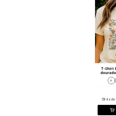
T-Shirt
dourado
flo
P
4
x de