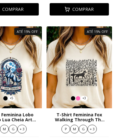
COMPRAR
COMPRAR
ATÉ 15% OFF
ATÉ 15% OFF
+5
+3
t Feminina Lobo
T-Shirt Feminina Fox
 Lua Cheia Arte
Walking Through The
tica Moderna
Forest
M
G
+ 3
P
M
G
+ 3