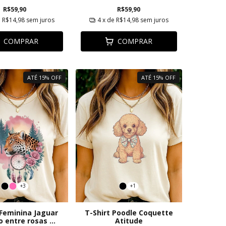
R$59,90
R$59,90
e
R$14,98
sem juros
4
x de
R$14,98
sem juros
COMPRAR
COMPRAR
ATÉ 15% OFF
ATÉ 15% OFF
+3
+1
 Feminina Jaguar
T-Shirt Poodle Coquette
o entre rosas e
Atitude