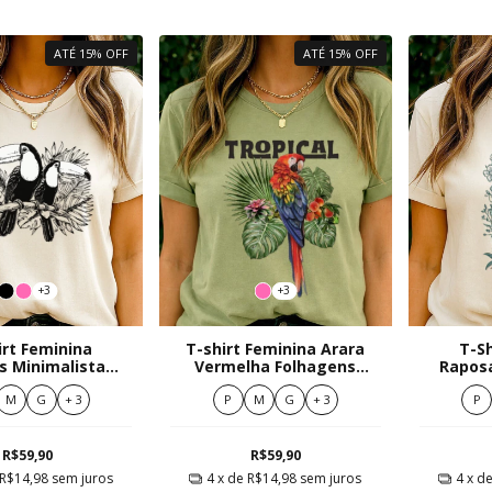
ATÉ 15% OFF
ATÉ 15% OFF
+3
+3
irt Feminina
T-shirt Feminina Arara
T-Sh
s Minimalistas
Vermelha Folhagens
Raposa
Contraste
Tropicais
M
G
+ 3
P
M
G
+ 3
P
R$59,90
R$59,90
R$14,98
sem juros
4
x de
R$14,98
sem juros
4
x d