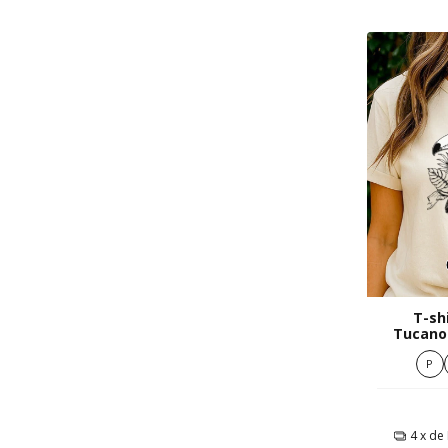
T-sh
Tucano
Em 
P
4
x de