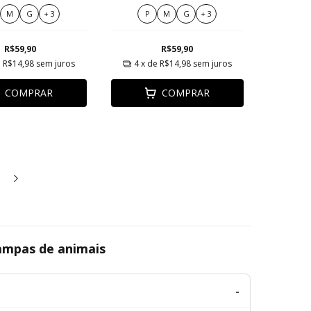
ro dos sonhos
M
G
+ 3
P
M
G
+ 3
R$59,90
R$59,90
e
R$14,98
sem juros
4
x de
R$14,98
sem juros
COMPRAR
COMPRAR
ampas de animais