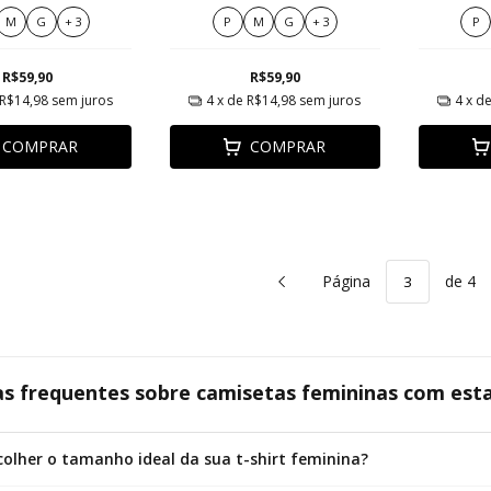
ica Criativa
Do Campo Estilo Boho
filt
M
G
+ 3
P
M
G
+ 3
P
R$59,90
R$59,90
R$14,98
sem juros
4
x de
R$14,98
sem juros
4
x d
COMPRAR
COMPRAR
Página
de 4
s frequentes sobre camisetas femininas com est
olher o tamanho ideal da sua t-shirt feminina?