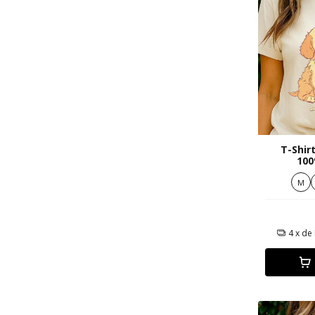
T-Shir
100
M
4
x de