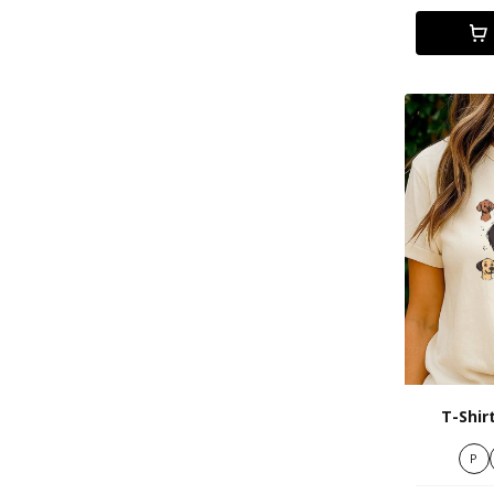
T-Shir
P