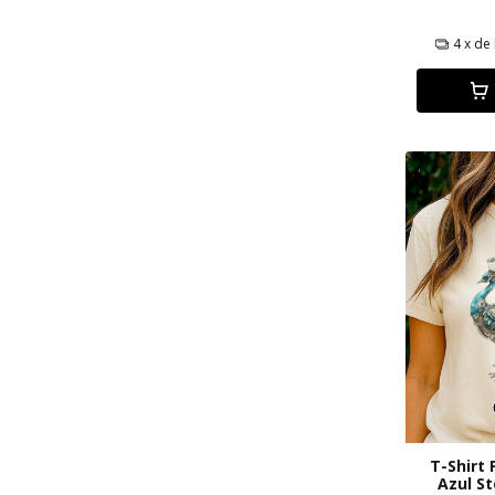
4
x de
T-Shirt
Azul S