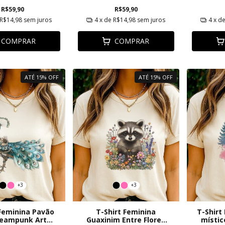
R$59,90
R$59,90
R$14,98
sem juros
4
x de
R$14,98
sem juros
4
x d
COMPRAR
COMPRAR
ATÉ 15% OFF
ATÉ 15% OFF
+3
+3
 Feminina Pavão
T-Shirt Feminina
T-Shirt
teampunk Arte
Guaxinim Entre Flores
místic