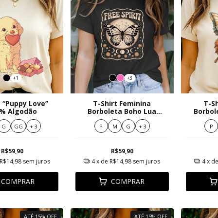
+1
+3
t “Puppy Love”
T-Shirt Feminina
T-Sh
% Algodão
Borboleta Boho Lua
Borbo
Cheia e Flores Vintage
Engre
G
GG
+ 3
P
M
G
+ 3
P
R$59,90
R$59,90
R$14,98
sem juros
4
x de
R$14,98
sem juros
4
x d
COMPRAR
COMPRAR
ATÉ 15% OFF
ATÉ 15% OFF