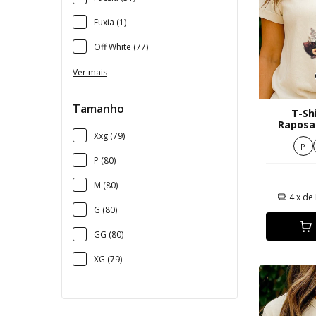
Fuxia (1)
Off White (77)
Ver mais
Tamanho
T-Sh
Raposa 
ex
Xxg (79)
P
P (80)
M (80)
4
x de
G (80)
GG (80)
XG (79)