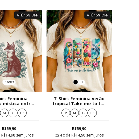
ATÉ 15% OFF
ATÉ 15% OFF
2 cores
+1
irt Feminina
T-Shirt Feminina verão
 mística entre
tropical Take me to the
flores
beach
M
G
+ 3
P
M
G
+ 3
R$59,90
R$59,90
e
R$14,98
sem juros
4
x de
R$14,98
sem juros