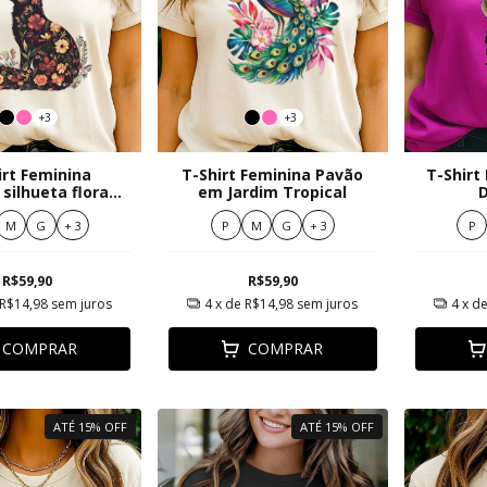
+3
+3
irt Feminina
T-Shirt Feminina Pavão
T-Shirt
silhueta floral
em Jardim Tropical
D
uberante
M
G
+ 3
P
M
G
+ 3
P
R$59,90
R$59,90
R$14,98
sem juros
4
x de
R$14,98
sem juros
4
x d
COMPRAR
COMPRAR
ATÉ 15% OFF
ATÉ 15% OFF