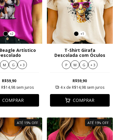
+2
+1
 Beagle Artístico
T-Shirt Girafa
escolado
Descolada com Óculos
M
G
+ 3
P
M
G
+ 3
R$59,90
R$59,90
e
R$14,98
sem juros
4
x de
R$14,98
sem juros
COMPRAR
COMPRAR
ATÉ 15% OFF
ATÉ 15% OFF