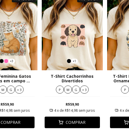
+3
+1
 Feminina Gatos
T-Shirt Cachorrinhos
T-Shirt
s em campo de
Divertidos
Orname
res serenas
Esta
M
G
+ 3
P
M
G
+ 3
P
R$59,90
R$59,90
R$14,98
sem juros
4
x de
R$14,98
sem juros
4
x d
COMPRAR
COMPRAR