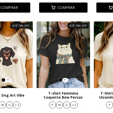
COMPRAR
COMPRAR
ATÉ 15% OFF
ATÉ 15% OFF
+1
+1
T-shirt Feminina
T-Shir
t Dog Art Vibe
Coquette Bow Persas
Uivando
Mís
M
G
+ 3
P
M
G
+ 3
P