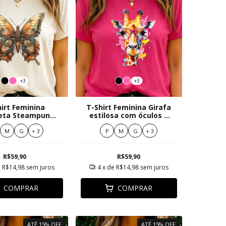
+3
+3
irt Feminina
T-Shirt Feminina Girafa
leta Steampunk
estilosa com óculos e
nagens Cobre e
splash colorido
Bronze
M
G
+ 3
P
M
G
+ 3
R$59,90
R$59,90
e
R$14,98
sem juros
4
x de
R$14,98
sem juros
COMPRAR
COMPRAR
ATÉ 15% OFF
ATÉ 15% OFF