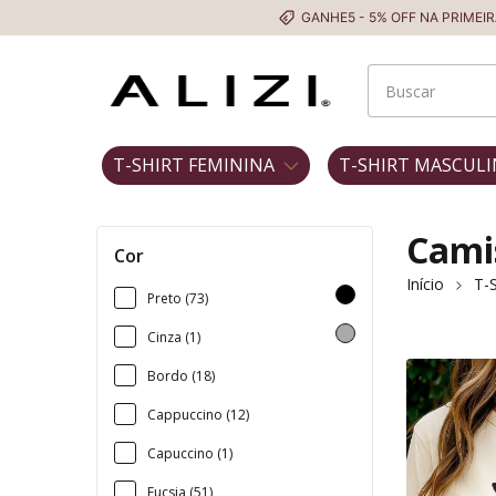
GANHE5 - 5% OFF NA PRIMEIRA COMPRA
T-SHIRT FEMININA
T-SHIRT MASCULI
Cami
Cor
Início
T-S
Preto (73)
Cinza (1)
Bordo (18)
Cappuccino (12)
Capuccino (1)
Fucsia (51)