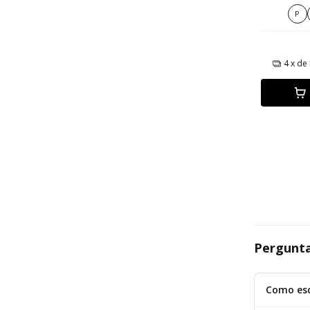
Mecân
P
4
x de
Pergunta
Como esc