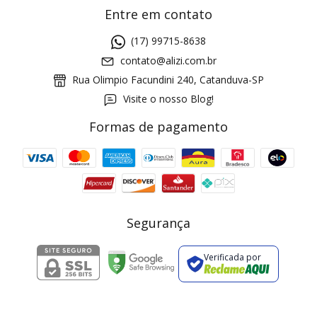
Entre em contato
(17) 99715-8638
contato@alizi.com.br
Rua Olimpio Facundini 240, Catanduva-SP
Visite o nosso Blog!
Formas de pagamento
GANHE5
Cupom 1a compra:
a partir de R$ 229,00
Frete Grátis:
Segurança
Verificada por
2 pecas
7% OFF
3+ pecas
15% OFF